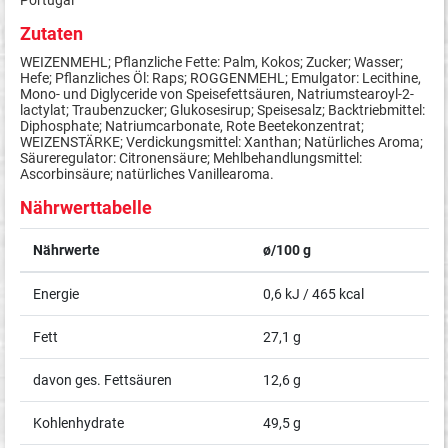
Portugal
Zutaten
WEIZENMEHL; Pflanzliche Fette: Palm, Kokos; Zucker; Wasser;
Hefe; Pflanzliches Öl: Raps; ROGGENMEHL; Emulgator: Lecithine,
Mono- und Diglyceride von Speisefettsäuren, Natriumstearoyl-2-
lactylat; Traubenzucker; Glukosesirup; Speisesalz; Backtriebmittel:
Diphosphate; Natriumcarbonate, Rote Beetekonzentrat;
WEIZENSTÄRKE; Verdickungsmittel: Xanthan; Natürliches Aroma;
Säureregulator: Citronensäure; Mehlbehandlungsmittel:
Ascorbinsäure; natürliches Vanillearoma.
Nährwerttabelle
Nährwerte
ø/100 g
Energie
0,6 kJ / 465 kcal
Fett
27,1 g
davon ges. Fettsäuren
12,6 g
Kohlenhydrate
49,5 g