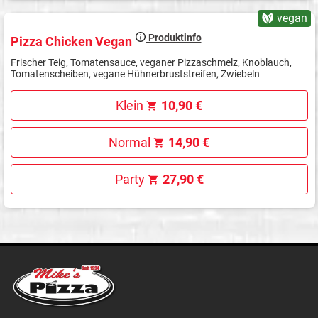
vegan
Produktinfo
Pizza Chicken Vegan
Frischer Teig, Tomatensauce, veganer Pizzaschmelz, Knoblauch,
Tomatenscheiben, vegane Hühnerbruststreifen, Zwiebeln
Klein
10,90 €
Normal
14,90 €
Party
27,90 €