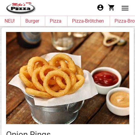
NEU!
Burger
Pizza
Pizza-Brötchen
Pizza-Bro
Onion Rings