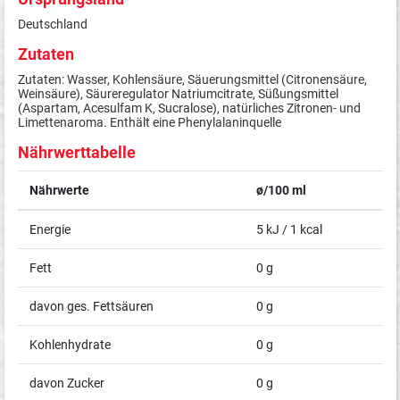
Deutschland
Zutaten
Zutaten: Wasser, Kohlensäure, Säuerungsmittel (Citronensäure,
Weinsäure), Säureregulator Natriumcitrate, Süßungsmittel
(Aspartam, Acesulfam K, Sucralose), natürliches Zitronen- und
Limettenaroma. Enthält eine Phenylalaninquelle
Nährwerttabelle
Nährwerte
ø/100 ml
Energie
5 kJ / 1 kcal
Fett
0 g
davon ges. Fettsäuren
0 g
Kohlenhydrate
0 g
davon Zucker
0 g