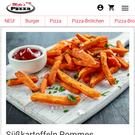
NEU!
Burger
Pizza
Pizza-Brötchen
Pizza-Bro
Süßkartoffeln Pommes